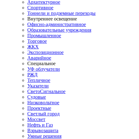
Архитектурное
Спортивное
Тоннели и подземные переходы
Внутреннее освещение
Офисно-административное
Образовательные учреждения
Промышленное
Торговое
ЖКХ
Экспозиционное
Аварийное
Специальное
УФ облучатели
РЖД
Тепличное
Указатели
СветоСигнальное
Судовые
Низковольтное
Проектные
Светлый город
Моссвет
Нефть и Газ
Взрывозащита
Умные решения