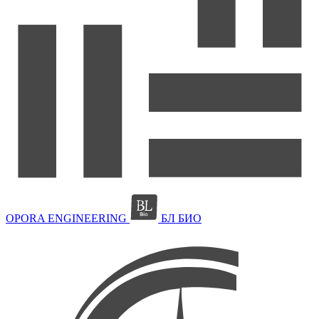
OPORA ENGINEERING
БЛ БИО