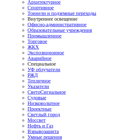
Архитектурное
Спортивное
Тоннели и подземные переходы
Внутреннее освещение
Офисно-административное
Образовательные учреждения
Промышленное
Торговое
ЖКХ
Экспозиционное
Аварийное
Специальное
УФ облучатели
РЖД
Тепличное
Указатели
СветоСигнальное
Судовые
Низковольтное
Проектные
Светлый город
Моссвет
Нефть и Газ
Взрывозащита
Умные решения