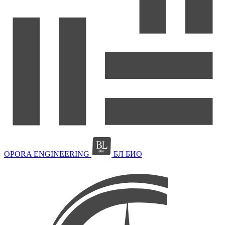
OPORA ENGINEERING
БЛ БИО