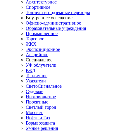
Архитектурное
Спортивное
Тоннели и подземные переходы
Внутреннее освещение
Офисно-административное
Образовательные учреждения
Промышленное
Торговое
ЖКХ
Экспозиционное
Аварийное
Специальное
УФ облучатели
РЖД
Тепличное
Указатели
СветоСигнальное
Судовые
Низковольтное
Проектные
Светлый город
Моссвет
Нефть и Газ
Взрывозащита
Умные решения