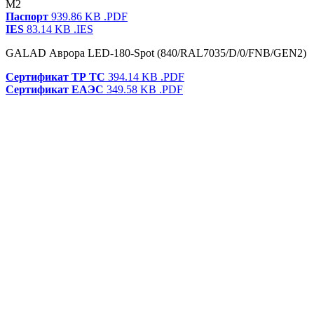
M2
Паспорт
939.86 KB
.PDF
IES
83.14 KB
.IES
GALAD Аврора LED-180-Spot (840/RAL7035/D/0/FNB/GEN2)
Сертификат ТР ТС
394.14 KB
.PDF
Сертификат ЕАЭС
349.58 KB
.PDF