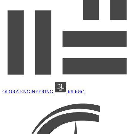
OPORA ENGINEERING
БЛ БИО