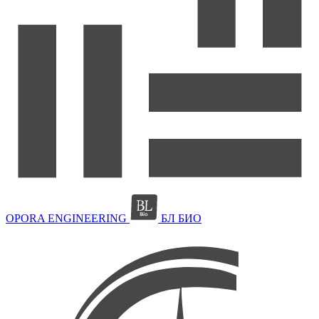
OPORA ENGINEERING
БЛ БИО