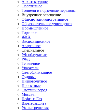
Архитектурное
Спортивное
Тоннели и подземные переходы
Внутреннее освещение
Офисно-административное
Образовательные учреждения
Промышленное
Торговое
ЖКХ
Экспозиционное
Аварийное
Специальное
УФ облучатели
РЖД
Тепличное
Указатели
СветоСигнальное
Судовые
Низковольтное
Проектные
Светлый город
Моссвет
Нефть и Газ
Взрывозащита
Умные решения