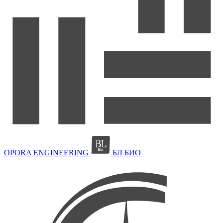
OPORA ENGINEERING
БЛ БИО