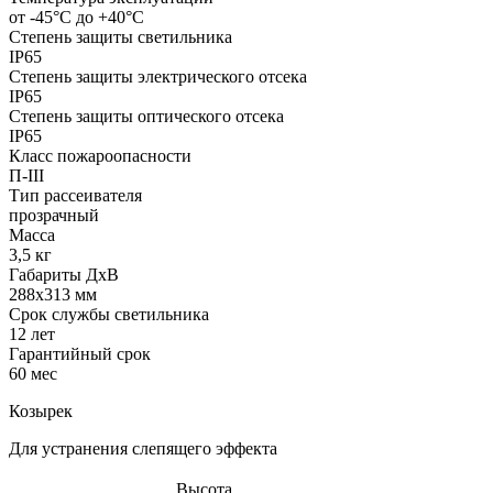
от -45°С до +40°С
Степень защиты светильника
IP65
Степень защиты электрического отсека
IP65
Степень защиты оптического отсека
IP65
Класс пожароопасности
П-III
Тип рассеивателя
прозрачный
Масса
3,5 кг
Габариты ДхВ
288x313 мм
Срок службы светильника
12 лет
Гарантийный срок
60 мес
Козырек
Для устранения слепящего эффекта
Высота