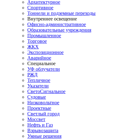
Архитектурное
Спортивное
Тоннели и подземные переходы
Внутреннее освещение
Офисно-административное
Образовательные учреждения
Промышленное
Торговое
ЖКХ
Экспозиционное
Аварийное
Специальное
УФ облучатели
РЖД
Тепличное
Указатели
СветоСигнальное
Судовые
Низковольтное
Проектные
Светлый город
Моссвет
Нефть и Газ
Взрывозащита
Умные решения