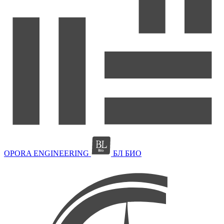
OPORA ENGINEERING
БЛ БИО