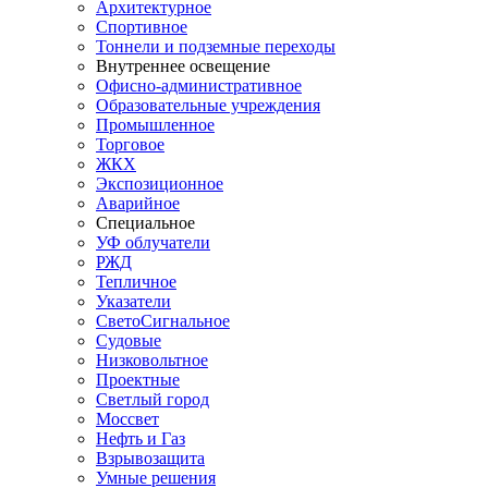
Архитектурное
Спортивное
Тоннели и подземные переходы
Внутреннее освещение
Офисно-административное
Образовательные учреждения
Промышленное
Торговое
ЖКХ
Экспозиционное
Аварийное
Специальное
УФ облучатели
РЖД
Тепличное
Указатели
СветоСигнальное
Судовые
Низковольтное
Проектные
Светлый город
Моссвет
Нефть и Газ
Взрывозащита
Умные решения