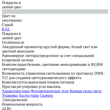
Покраска в
любой цвет
Цвет по
умолчанию:
Серый
RAL
Покраска в
любой цвет
Особенности
Аккуратный прожектор круглой формы, белый свет или
цветной монохром
Равномерное светораспределение за счет специальной
вторичной оптики
Комплектация белыми, цветными монохромными и RGBW
светодиодами
Возможность управления светильником по протоколу DMX-
512 для создания цветодинамического эффекта
Комплектуется выносным блоком питания
Простая регулировка угла наклона
Характеристики
Фотометрическое тело
Кривая силы света
Упаковка
Аксессуары
Скачать
Электрические
Номинальная мощность
24 Вт