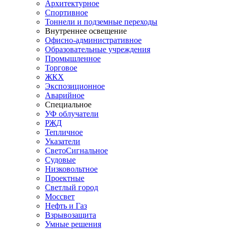
Архитектурное
Спортивное
Тоннели и подземные переходы
Внутреннее освещение
Офисно-административное
Образовательные учреждения
Промышленное
Торговое
ЖКХ
Экспозиционное
Аварийное
Специальное
УФ облучатели
РЖД
Тепличное
Указатели
СветоСигнальное
Судовые
Низковольтное
Проектные
Светлый город
Моссвет
Нефть и Газ
Взрывозащита
Умные решения