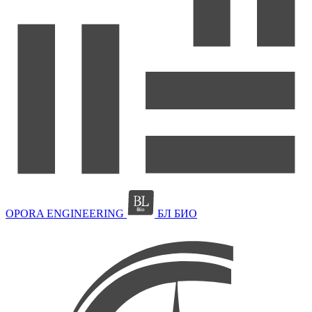
OPORA ENGINEERING
БЛ БИО