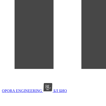
OPORA ENGINEERING
БЛ БИО