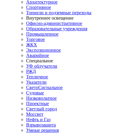
Архитектурное
Спортивное
Тоннели и подземные переходы
Внутреннее освещение
Офисно-административное
Образовательные учреждения
Промышленное
Торговое
ЖКХ
Экспозиционное
Аварийное
Специальное
УФ облучатели
РЖД
Тепличное
Указатели
СветоСигнальное
Судовые
Низковольтное
Проектные
Светлый город
Моссвет
Нефть и Газ
Взрывозащита
Умные решения