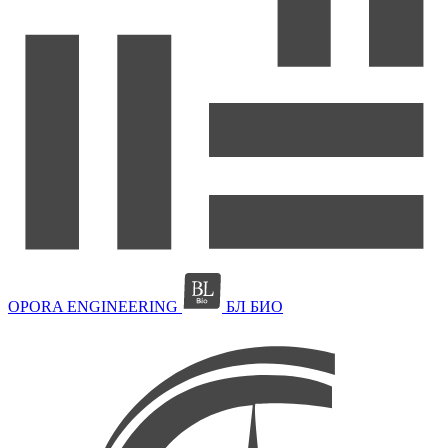
OPORA ENGINEERING
БЛ БИО