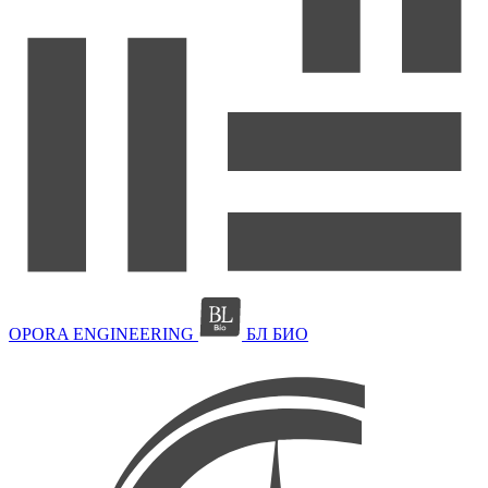
OPORA ENGINEERING
БЛ БИО