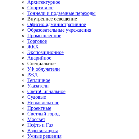
Архитектурное
Спортивное
Тоннели и подземные переходы
Внутреннее освещение
Офисно-административное
Образовательные учреждения
Промышленное
Торговое
ЖКХ
Экспозиционное
Аварийное
Специальное
УФ облучатели
РЖД
Тепличное
Указатели
СветоСигнальное
Судовые
Низковольтное
Проектные
Светлый город
Моссвет
Нефть и Газ
Взрывозащита
Умные решения