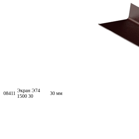
Экран Э74
08411
30 мм
1500 30