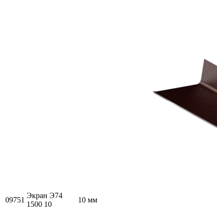
Экран Э74
09751
10 мм
1500 10