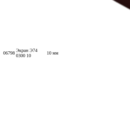
Экран Э74
06798
10 мм
0300 10