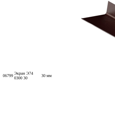
Экран Э74
06799
30 мм
0300 30