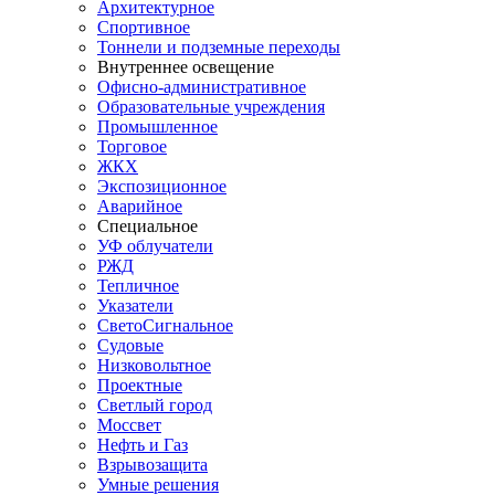
Архитектурное
Спортивное
Тоннели и подземные переходы
Внутреннее освещение
Офисно-административное
Образовательные учреждения
Промышленное
Торговое
ЖКХ
Экспозиционное
Аварийное
Специальное
УФ облучатели
РЖД
Тепличное
Указатели
СветоСигнальное
Судовые
Низковольтное
Проектные
Светлый город
Моссвет
Нефть и Газ
Взрывозащита
Умные решения