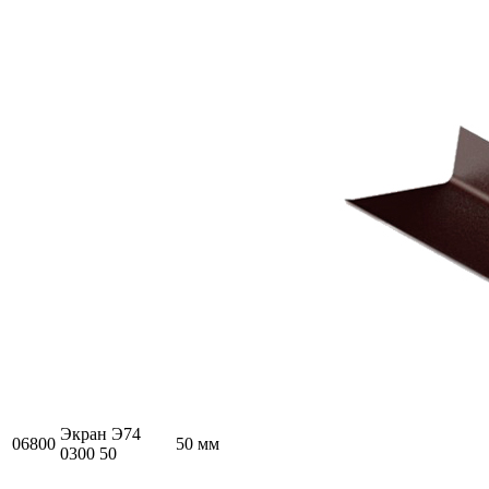
Экран Э74
06800
50 мм
0300 50