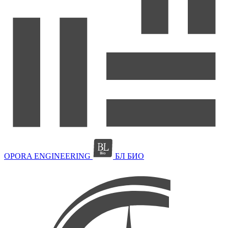
OPORA ENGINEERING
БЛ БИО