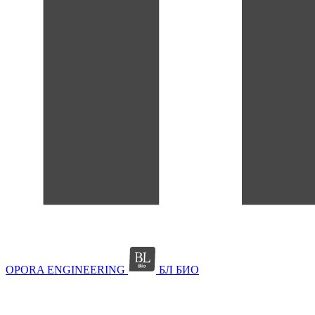
OPORA ENGINEERING
БЛ БИО