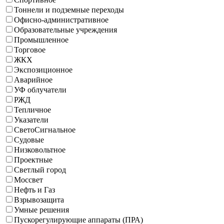
Тоннели и подземные переходы
Офисно-административное
Образовательные учреждения
Промышленное
Торговое
ЖКХ
Экспозиционное
Аварийное
УФ облучатели
РЖД
Тепличное
Указатели
СветоСигнальное
Судовые
Низковольтное
Проектные
Светлый город
Моссвет
Нефть и Газ
Взрывозащита
Умные решения
Пускорегулирующие аппараты (ПРА)