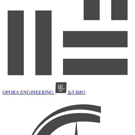
OPORA ENGINEERING
БЛ БИО