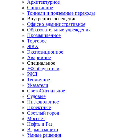
Архитектурное
Спортивное
Тоннели и подземные переходы
Внутреннее освещение
Офисно-административное
Образовательные учреждения
Промышленное
Торговое
ЖКХ
Экспозиционное
Аварийное
Специальное
УФ облучатели
РЖД
Тепличное
Указатели
СветоСигнальное
Судовые
Низковольтное
Проектные
Светлый город
Моссвет
Нефть и Газ
Взрывозащита
Умные решения