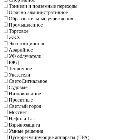
Тоннели и подземные переходы
Офисно-административное
Образовательные учреждения
Промышленное
Торговое
ЖКХ
Экспозиционное
Аварийное
УФ облучатели
РЖД
Тепличное
Указатели
СветоСигнальное
Судовые
Низковольтное
Проектные
Светлый город
Моссвет
Нефть и Газ
Взрывозащита
Умные решения
Пускорегулирующие аппараты (ПРА)