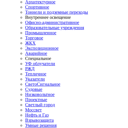
Архитектурное
Спортивное
Тоннели и подземные переходы
Внутреннее освещение
Офисно-административное
Образовательные учреждения
Промышленное
Торговое
ЖКХ
Экспозиционное
Аварийное
Специальное
УФ облучатели
РЖД
Тепличное
Указатели
СветоСигнальное
Судовые
Низковольтное
Проектные
Светлый город
Моссвет
Нефть и Газ
Взрывозащита
Умные решения