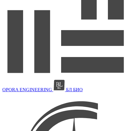
OPORA ENGINEERING
БЛ БИО