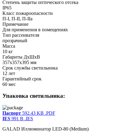
Степень защиты оптического отсека
IP65
Класс пожароопасности
П-I, П-II, П-IIа
Примечание
Для применения в помещениях
Тип рассеивателя
прозрачный
Масса
10 кг
Габариты ДхШхВ
357x357x395 мм
Срок службы светильника
12 лет
Гарантийный срок
60 мес
Упаковка светильника:
Паспорт
592.43 KB
.PDF
IES
991 B
.IES
GALAD Иллюминатор LED-80 (Medium)