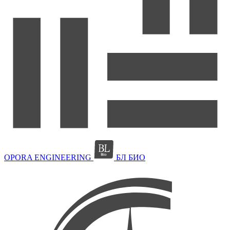
OPORA ENGINEERING
БЛ БИО