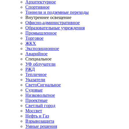
Архитектурное
Спортивное
Тоннели и подземные переходы
Внутреннее освещение
Офисно-административное
Образовательные учреждения
Промышленное
Торговое
ЖКХ
Экспозиционное
Аварийное
Специальное
УФ облучатели
РЖД
Тепличное
Указатели
СветоСигнальное
Судовые
Низковольтное
Проектные
Светлый город
Моссвет
Нефть и Газ
Взрывозащита
Умные решения