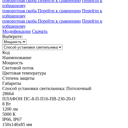
поворотная скоба
Перейти к сравнению
Перейти к
избранному
поворотная скоба
Перейти к сравнению
Перейти к
избранному
поворотная скоба
Перейти к сравнению
Перейти к
избранному
Модификации
Скачать
Выберите:
Код
Наименование
Мощность
Световой поток
Цветовая температура
Степень защиты
Габариты
Способ установки светильника: Потолочный
28664
ПЛАФОН ПС-8-П-П16-ПВ-230-20-О
8 Вт
1200 лм
5000 К
IP66, IP67
150x146x85 мм