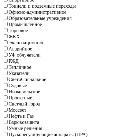
Тоннели и подземные переходы
Офисно-административное
Образовательные учреждения
Промышленное
Торговое
ЖКХ
Экспозиционное
Аварийное
УФ облучатели
РЖД
Тепличное
Указатели
СветоСигнальное
Судовые
Низковольтное
Проектные
Светлый город
Моссвет
Нефть и Газ
Взрывозащита
Умные решения
Пускорегулирующие аппараты (ПРА)