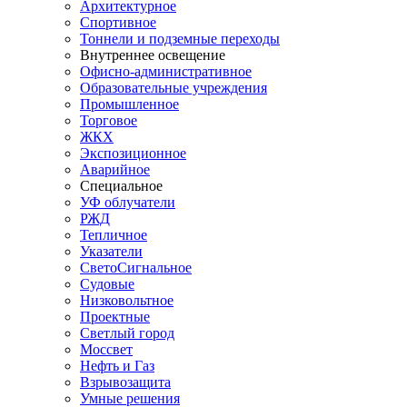
Архитектурное
Спортивное
Тоннели и подземные переходы
Внутреннее освещение
Офисно-административное
Образовательные учреждения
Промышленное
Торговое
ЖКХ
Экспозиционное
Аварийное
Специальное
УФ облучатели
РЖД
Тепличное
Указатели
СветоСигнальное
Судовые
Низковольтное
Проектные
Светлый город
Моссвет
Нефть и Газ
Взрывозащита
Умные решения