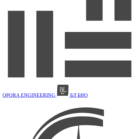
OPORA ENGINEERING
БЛ БИО