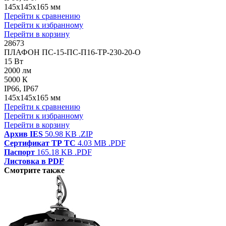
145x145x165 мм
Перейти к сравнению
Перейти к избранному
Перейти в корзину
28673
ПЛАФОН ПС-15-ПС-П16-ТР-230-20-О
15 Вт
2000 лм
5000 К
IP66, IP67
145x145x165 мм
Перейти к сравнению
Перейти к избранному
Перейти в корзину
Архив IES
50.98 KB
.ZIP
Сертификат ТР ТС
4.03 MB
.PDF
Паспорт
165.18 KB
.PDF
Листовка в PDF
Смотрите также