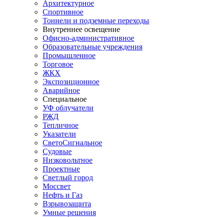
Архитектурное
Спортивное
Тоннели и подземные переходы
Внутреннее освещение
Офисно-административное
Образовательные учреждения
Промышленное
Торговое
ЖКХ
Экспозиционное
Аварийное
Специальное
УФ облучатели
РЖД
Тепличное
Указатели
СветоСигнальное
Судовые
Низковольтное
Проектные
Светлый город
Моссвет
Нефть и Газ
Взрывозащита
Умные решения