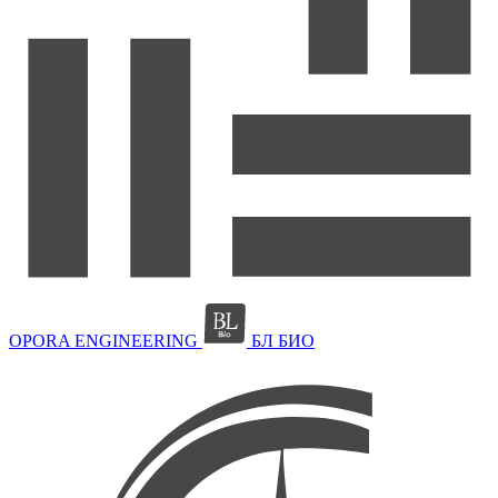
OPORA ENGINEERING
БЛ БИО