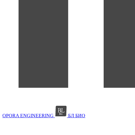
OPORA ENGINEERING
БЛ БИО