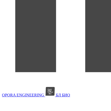
OPORA ENGINEERING
БЛ БИО