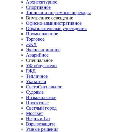
Архитектурное
Спортивное
Тоннели и подземные переходы
Внутреннее освещение
Офисно-административное
Образовательные учреждения
Промышленное
Торговое
ЖКХ
Экспозиционное
Аварийное
Специальное
УФ облучатели
РЖД
Тепличное
Указатели
СветоСигнальное
Судовые
Низковольтное
Проектные
Светлый город
Моссвет
Нефть и Газ
Взрывозащита
Умные решения