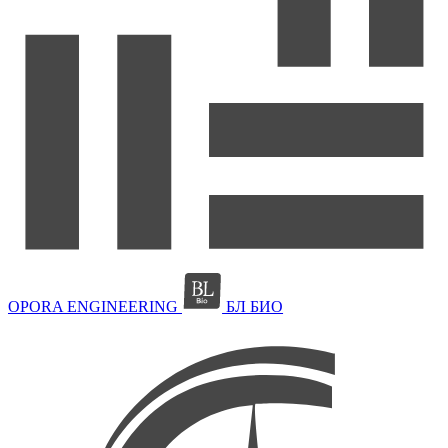
OPORA ENGINEERING
БЛ БИО