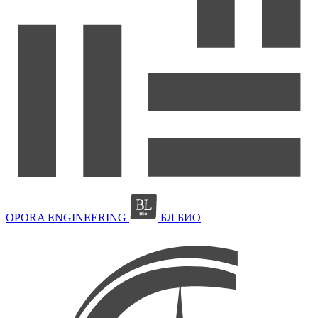
OPORA ENGINEERING
БЛ БИО