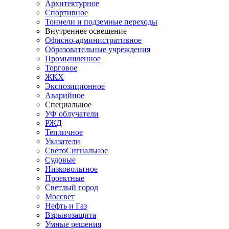
Архитектурное
Спортивное
Тоннели и подземные переходы
Внутреннее освещение
Офисно-административное
Образовательные учреждения
Промышленное
Торговое
ЖКХ
Экспозиционное
Аварийное
Специальное
УФ облучатели
РЖД
Тепличное
Указатели
СветоСигнальное
Судовые
Низковольтное
Проектные
Светлый город
Моссвет
Нефть и Газ
Взрывозащита
Умные решения