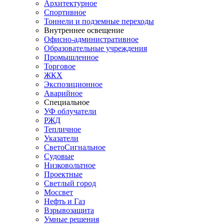
Архитектурное
Спортивное
Тоннели и подземные переходы
Внутреннее освещение
Офисно-административное
Образовательные учреждения
Промышленное
Торговое
ЖКХ
Экспозиционное
Аварийное
Специальное
УФ облучатели
РЖД
Тепличное
Указатели
СветоСигнальное
Судовые
Низковольтное
Проектные
Светлый город
Моссвет
Нефть и Газ
Взрывозащита
Умные решения