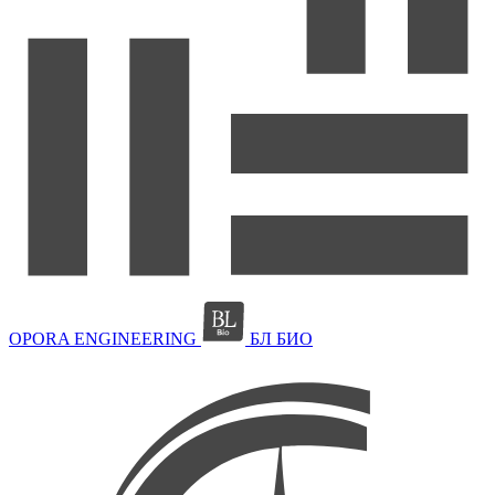
OPORA ENGINEERING
БЛ БИО