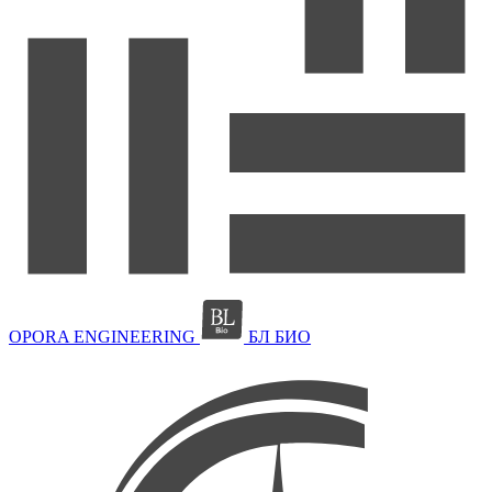
OPORA ENGINEERING
БЛ БИО