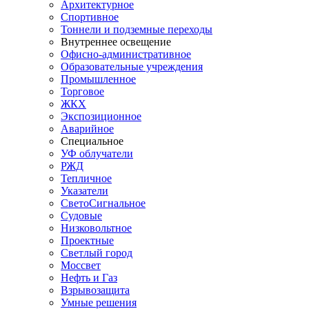
Архитектурное
Спортивное
Тоннели и подземные переходы
Внутреннее освещение
Офисно-административное
Образовательные учреждения
Промышленное
Торговое
ЖКХ
Экспозиционное
Аварийное
Специальное
УФ облучатели
РЖД
Тепличное
Указатели
СветоСигнальное
Судовые
Низковольтное
Проектные
Светлый город
Моссвет
Нефть и Газ
Взрывозащита
Умные решения