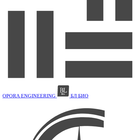
OPORA ENGINEERING
БЛ БИО