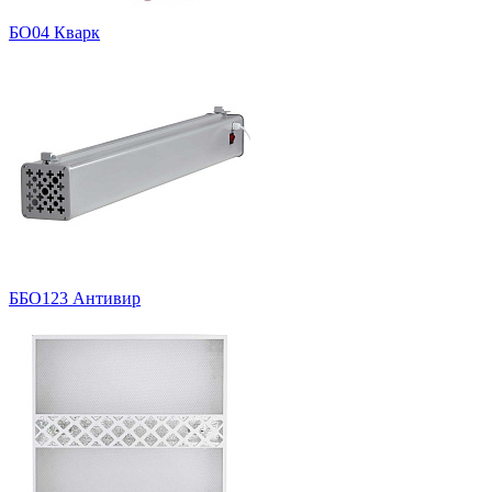
БО04 Кварк
ББО123 Антивир