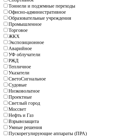
Тоннели и подземные переходы
Офисно-административное
Образовательные учреждения
Промышленное
Торговое
ЖКХ
Экспозиционное
Аварийное
УФ облучатели
РЖД
Тепличное
Указатели
СветоСигнальное
Судовые
Низковольтное
Проектные
Светлый город
Моссвет
Нефть и Газ
Взрывозащита
Умные решения
Пускорегулирующие аппараты (ПРА)