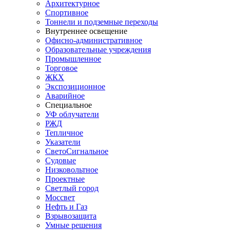
Архитектурное
Спортивное
Тоннели и подземные переходы
Внутреннее освещение
Офисно-административное
Образовательные учреждения
Промышленное
Торговое
ЖКХ
Экспозиционное
Аварийное
Специальное
УФ облучатели
РЖД
Тепличное
Указатели
СветоСигнальное
Судовые
Низковольтное
Проектные
Светлый город
Моссвет
Нефть и Газ
Взрывозащита
Умные решения