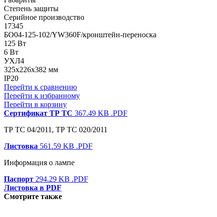
Степень защиты
Серийное производство
17345
БО04-125-102/YW360F/кронштейн-переноска
125 Вт
6 Вт
УХЛ4
325x226x382 мм
IP20
Перейти к сравнению
Перейти к избранному
Перейти в корзину
Сертификат ТР ТС
367.49 KB
.PDF
ТР ТС 04/2011, ТР ТС 020/2011
Листовка
561.59 KB
.PDF
Информация о лампе
Паспорт
294.29 KB
.PDF
Листовка в PDF
Смотрите также