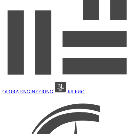
OPORA ENGINEERING
БЛ БИО