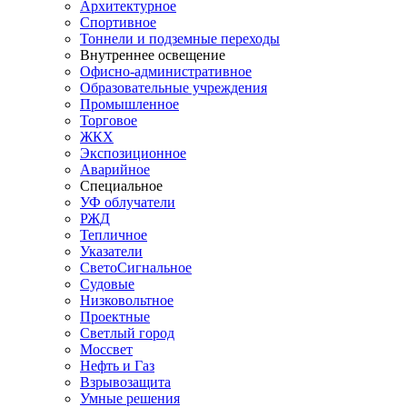
Архитектурное
Спортивное
Тоннели и подземные переходы
Внутреннее освещение
Офисно-административное
Образовательные учреждения
Промышленное
Торговое
ЖКХ
Экспозиционное
Аварийное
Специальное
УФ облучатели
РЖД
Тепличное
Указатели
СветоСигнальное
Судовые
Низковольтное
Проектные
Светлый город
Моссвет
Нефть и Газ
Взрывозащита
Умные решения