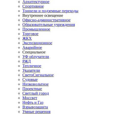
Архитектурное
Спортивное
Тоннели и подземные переходы
Внутреннее освещение
Офисно-административное
Образовательные учреждения
Промышленное
Торговое
ЖКХ
Экспозиционное
Аварийное
Специальное
УФ облучатели
РЖД
Тепличное
Указатели
СветоСигнальное
Судовые
Низковольтное
Проектные
Светлый город
Моссвет
Нефть и Газ
Взрывозащита
Умные решения