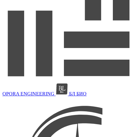
OPORA ENGINEERING
БЛ БИО