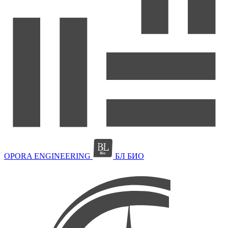
OPORA ENGINEERING
БЛ БИО