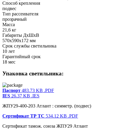
Способ крепления
подвес
Тип рассеивателя
прозрачный
Масса
21,6 кг
Габариты ДхШхВ
570x590x172 мм
Срок службы светильника
10 лет
Гарантийный срок
18 мес
Упаковка светильника:
Паспорт
483.73 KB
.PDF
IES
26.37 KB
.IES
ЖПУ29-400-203 Атлант : симметр. (подвес)
Сертификат ТР ТС
534.12 KB
.PDF
Сертификат тамож. союза ЖПУ29 Атлант