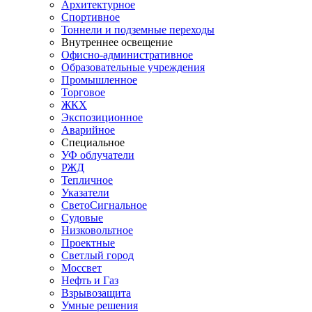
Архитектурное
Спортивное
Тоннели и подземные переходы
Внутреннее освещение
Офисно-административное
Образовательные учреждения
Промышленное
Торговое
ЖКХ
Экспозиционное
Аварийное
Специальное
УФ облучатели
РЖД
Тепличное
Указатели
СветоСигнальное
Судовые
Низковольтное
Проектные
Светлый город
Моссвет
Нефть и Газ
Взрывозащита
Умные решения