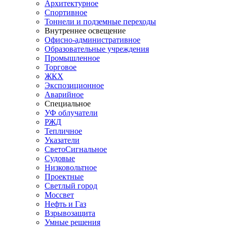
Архитектурное
Спортивное
Тоннели и подземные переходы
Внутреннее освещение
Офисно-административное
Образовательные учреждения
Промышленное
Торговое
ЖКХ
Экспозиционное
Аварийное
Специальное
УФ облучатели
РЖД
Тепличное
Указатели
СветоСигнальное
Судовые
Низковольтное
Проектные
Светлый город
Моссвет
Нефть и Газ
Взрывозащита
Умные решения