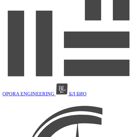
OPORA ENGINEERING
БЛ БИО