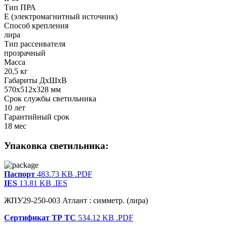
Тип ПРА
E (электромагнитный источник)
Способ крепления
лира
Тип рассеивателя
прозрачный
Масса
20,5 кг
Габариты ДхШхВ
570x512x328 мм
Срок службы светильника
10 лет
Гарантийный срок
18 мес
Упаковка светильника:
Паспорт
483.73 KB
.PDF
IES
13.81 KB
.IES
ЖПУ29-250-003 Атлант : симметр. (лира)
Сертификат ТР ТС
534.12 KB
.PDF