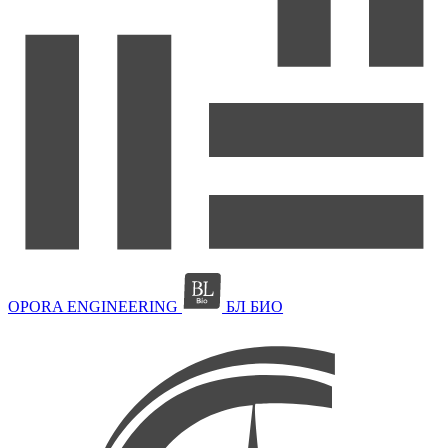
OPORA ENGINEERING
БЛ БИО