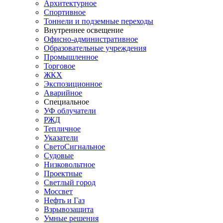
Архитектурное
Спортивное
Тоннели и подземные переходы
Внутреннее освещение
Офисно-административное
Образовательные учреждения
Промышленное
Торговое
ЖКХ
Экспозиционное
Аварийное
Специальное
УФ облучатели
РЖД
Тепличное
Указатели
СветоСигнальное
Судовые
Низковольтное
Проектные
Светлый город
Моссвет
Нефть и Газ
Взрывозащита
Умные решения