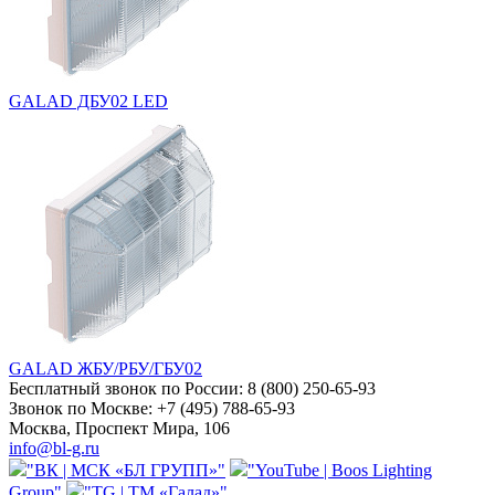
GALAD ДБУ02 LED
GALAD ЖБУ/РБУ/ГБУ02
Бесплатный звонок по России:
8 (800) 250-65-93
Звонок по Москве:
+7 (495) 788-65-93
Москва, Проспект Мира, 106
info@bl-g.ru
"ВК | МСК «БЛ ГРУПП»"
"YouTube | Boos Lighting
Group"
"TG | ТМ «Галад»"