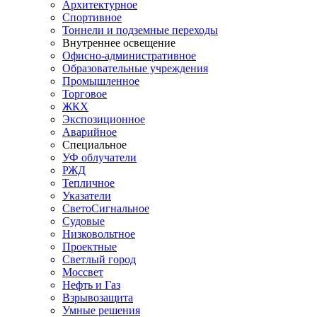
Архитектурное
Спортивное
Тоннели и подземные переходы
Внутреннее освещение
Офисно-административное
Образовательные учреждения
Промышленное
Торговое
ЖКХ
Экспозиционное
Аварийное
Специальное
УФ облучатели
РЖД
Тепличное
Указатели
СветоСигнальное
Судовые
Низковольтное
Проектные
Светлый город
Моссвет
Нефть и Газ
Взрывозащита
Умные решения