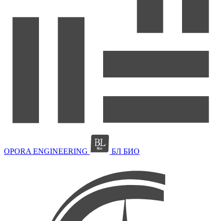
OPORA ENGINEERING
БЛ БИО