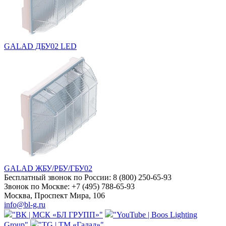
GALAD ДБУ02 LED
GALAD ЖБУ/РБУ/ГБУ02
Бесплатный звонок по России:
8 (800) 250-65-93
Звонок по Москве:
+7 (495) 788-65-93
Москва, Проспект Мира, 106
info@bl-g.ru
"ВК | МСК «БЛ ГРУПП»"
"YouTube | Boos Lighting
Group"
"TG | ТМ «Галад»"