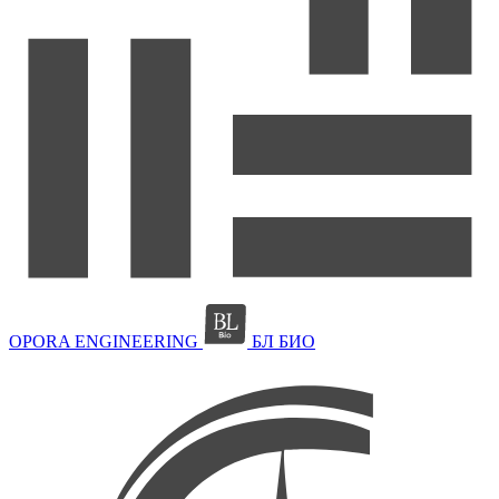
OPORA ENGINEERING
БЛ БИО