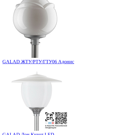
GALAD ЖТУ/РТУ/ГТУ06 Адонис
GALAD Дон Кихот LED