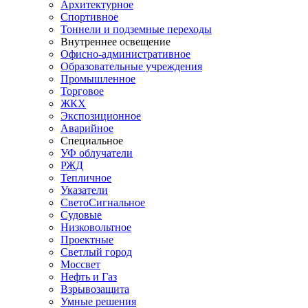
Архитектурное
Спортивное
Тоннели и подземные переходы
Внутреннее освещение
Офисно-административное
Образовательные учреждения
Промышленное
Торговое
ЖКХ
Экспозиционное
Аварийное
Специальное
УФ облучатели
РЖД
Тепличное
Указатели
СветоСигнальное
Судовые
Низковольтное
Проектные
Светлый город
Моссвет
Нефть и Газ
Взрывозащита
Умные решения