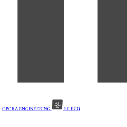
OPORA ENGINEERING
БЛ БИО