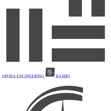
OPORA ENGINEERING
БЛ БИО