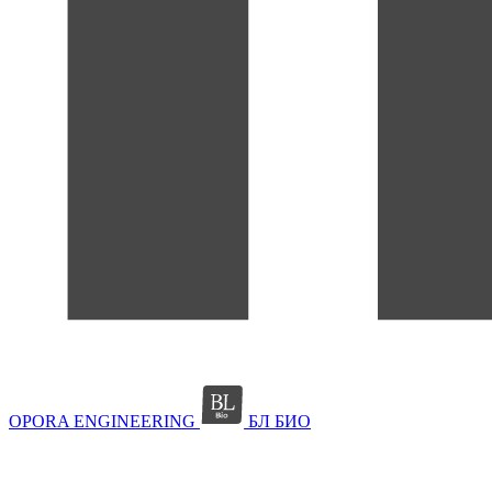
OPORA ENGINEERING
БЛ БИО