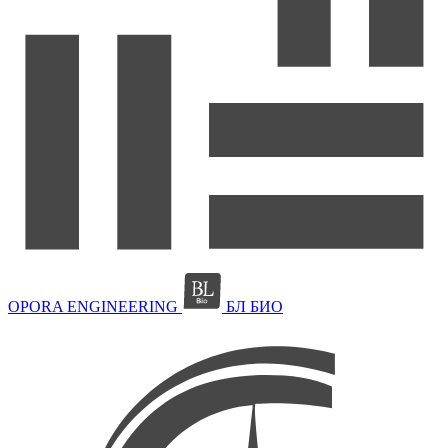
OPORA ENGINEERING
БЛ БИО