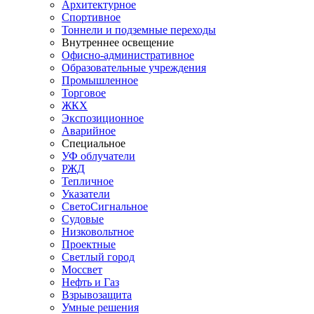
Архитектурное
Спортивное
Тоннели и подземные переходы
Внутреннее освещение
Офисно-административное
Образовательные учреждения
Промышленное
Торговое
ЖКХ
Экспозиционное
Аварийное
Специальное
УФ облучатели
РЖД
Тепличное
Указатели
СветоСигнальное
Судовые
Низковольтное
Проектные
Светлый город
Моссвет
Нефть и Газ
Взрывозащита
Умные решения