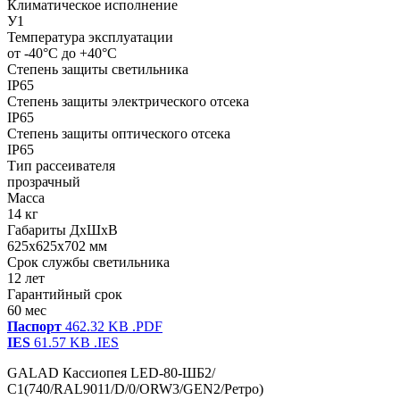
Климатическое исполнение
У1
Температура эксплуатации
от -40°С до +40°С
Степень защиты светильника
IP65
Степень защиты электрического отсека
IP65
Степень защиты оптического отсека
IP65
Тип рассеивателя
прозрачный
Масса
14 кг
Габариты ДхШхВ
625x625x702 мм
Срок службы светильника
12 лет
Гарантийный срок
60 мес
Паспорт
462.32 KB
.PDF
IES
61.57 KB
.IES
GALAD Кассиопея LED-80-ШБ2/
С1(740/RAL9011/D/0/ORW3/GEN2/Ретро)