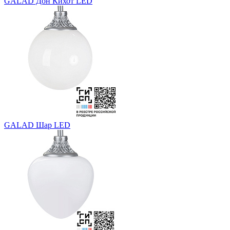
GALAD Дон Кихот LED
GALAD Шар LED