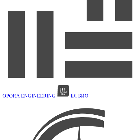
OPORA ENGINEERING
БЛ БИО