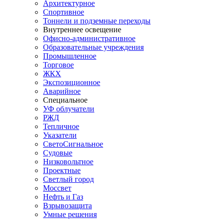
Архитектурное
Спортивное
Тоннели и подземные переходы
Внутреннее освещение
Офисно-административное
Образовательные учреждения
Промышленное
Торговое
ЖКХ
Экспозиционное
Аварийное
Специальное
УФ облучатели
РЖД
Тепличное
Указатели
СветоСигнальное
Судовые
Низковольтное
Проектные
Светлый город
Моссвет
Нефть и Газ
Взрывозащита
Умные решения