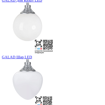
GALAD Дон Кихот LED
GALAD Шар LED