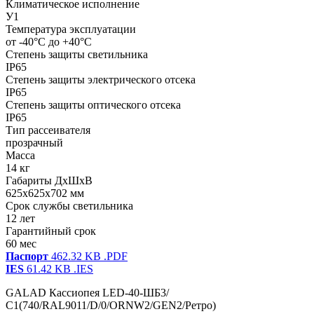
Климатическое исполнение
У1
Температура эксплуатации
от -40°С до +40°С
Степень защиты светильника
IP65
Степень защиты электрического отсека
IP65
Степень защиты оптического отсека
IP65
Тип рассеивателя
прозрачный
Масса
14 кг
Габариты ДхШхВ
625x625x702 мм
Срок службы светильника
12 лет
Гарантийный срок
60 мес
Паспорт
462.32 KB
.PDF
IES
61.42 KB
.IES
GALAD Кассиопея LED-40-ШБ3/
С1(740/RAL9011/D/0/ORNW2/GEN2/Ретро)