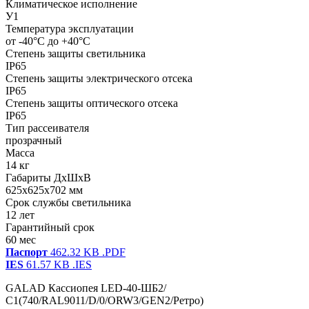
Климатическое исполнение
У1
Температура эксплуатации
от -40°С до +40°С
Степень защиты светильника
IP65
Степень защиты электрического отсека
IP65
Степень защиты оптического отсека
IP65
Тип рассеивателя
прозрачный
Масса
14 кг
Габариты ДхШхВ
625x625x702 мм
Срок службы светильника
12 лет
Гарантийный срок
60 мес
Паспорт
462.32 KB
.PDF
IES
61.57 KB
.IES
GALAD Кассиопея LED-40-ШБ2/
С1(740/RAL9011/D/0/ORW3/GEN2/Ретро)