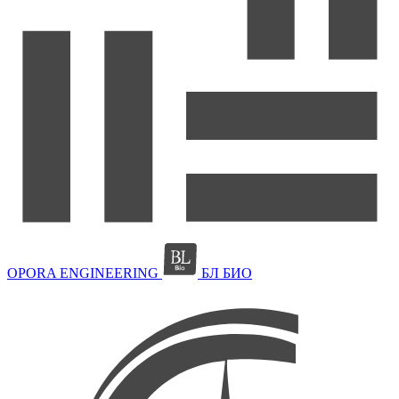
OPORA ENGINEERING
БЛ БИО