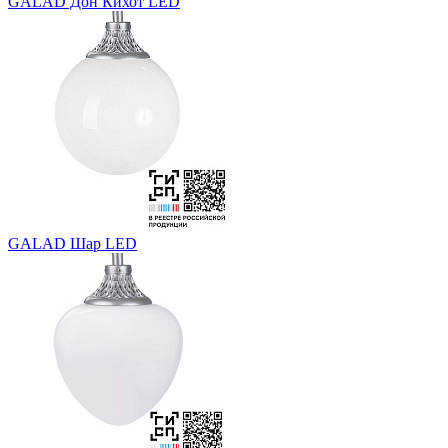
GALAD Дон Кихот LED
GALAD Шар LED