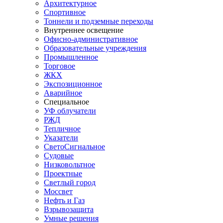
Архитектурное
Спортивное
Тоннели и подземные переходы
Внутреннее освещение
Офисно-административное
Образовательные учреждения
Промышленное
Торговое
ЖКХ
Экспозиционное
Аварийное
Специальное
УФ облучатели
РЖД
Тепличное
Указатели
СветоСигнальное
Судовые
Низковольтное
Проектные
Светлый город
Моссвет
Нефть и Газ
Взрывозащита
Умные решения