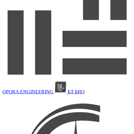
OPORA ENGINEERING
БЛ БИО