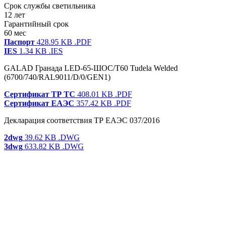
Срок службы светильника
12 лет
Гарантийный срок
60 мес
Паспорт
428.95 KB
.PDF
IES
1.34 KB
.IES
GALAD Гранада LED-65-ШОС/Т60 Tudela Welded
(6700/740/RAL9011/D/0/GEN1)
Сертификат ТР ТС
408.01 KB
.PDF
Сертификат ЕАЭС
357.42 KB
.PDF
Декларация соответствия ТР ЕАЭС 037/2016
2dwg
39.62 KB
.DWG
3dwg
633.82 KB
.DWG