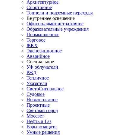
Архитектурное
Спортивное
Тоннели и подземные переходы
Внутреннее освещение
Офисно-административное
Образовательные учреждения
Промышленное
Торговое
ЖКХ
Экспозиционное
Аварийное
Специальное
УФ облучатели
РЖД
Тепличное
Указатели
СветоСигнальное
Судовые
Низковольтное
Проектные
Светлый город
Моссвет
Нефть и Газ
Взрывозащита
Умные решения