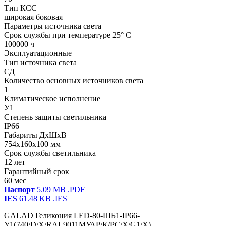
Тип КСС
широкая боковая
Параметры источника света
Срок службы при температуре 25° С
100000 ч
Эксплуатационные
Тип источника света
СД
Количество основных источников света
1
Климатическое исполнение
У1
Степень защиты светильника
IP66
Габариты ДхШхВ
754x160x100 мм
Срок службы светильника
12 лет
Гарантийный срок
60 мес
Паспорт
5.09 MB
.PDF
IES
61.48 KB
.IES
GALAD Геликония LED-80-ШБ1-IP66-
У1(740/D/X/RAL9011МУАР/К/PC/X/G1/X)