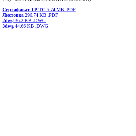
Сертификат ТР ТС
5.74 MB
.PDF
Листовка
296.74 KB
.PDF
2dwg
36.2 KB
.DWG
3dwg
44.66 KB
.DWG