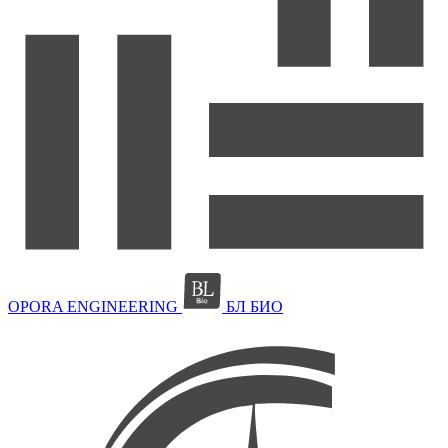
OPORA ENGINEERING
БЛ БИО