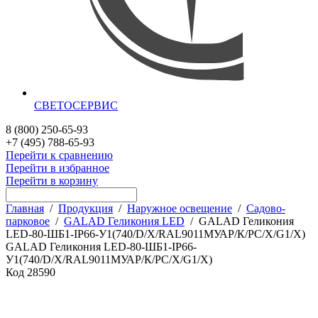
СВЕТОСЕРВИС
8 (800) 250-65-93
+7 (495) 788-65-93
Перейти к сравнению
Перейти в избранное
Перейти в корзину
Главная
/
Продукция
/
Наружное освещение
/
Садово-
парковое
/
GALAD Геликония LED
/
GALAD Геликония
LED-80-ШБ1-IP66-У1(740/D/X/RAL9011МУАР/К/PC/X/G1/X)
GALAD Геликония LED-80-ШБ1-IP66-
У1(740/D/X/RAL9011МУАР/К/PC/X/G1/X)
Код
28590