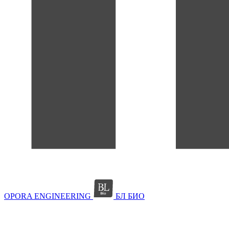
OPORA ENGINEERING
БЛ БИО