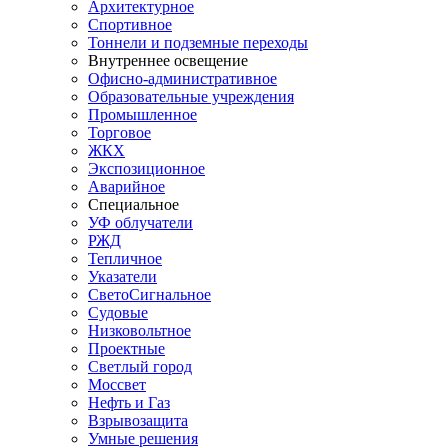
Архитектурное
Спортивное
Тоннели и подземные переходы
Внутреннее освещение
Офисно-административное
Образовательные учреждения
Промышленное
Торговое
ЖКХ
Экспозиционное
Аварийное
Специальное
УФ облучатели
РЖД
Тепличное
Указатели
СветоСигнальное
Судовые
Низковольтное
Проектные
Светлый город
Моссвет
Нефть и Газ
Взрывозащита
Умные решения