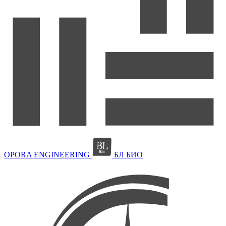
OPORA ENGINEERING
БЛ БИО