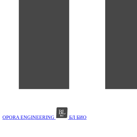
OPORA ENGINEERING
БЛ БИО