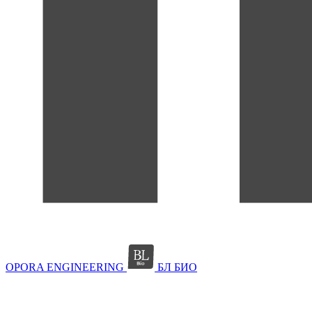
OPORA ENGINEERING
БЛ БИО