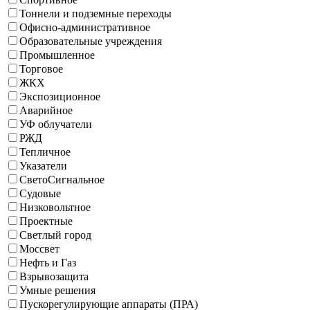
Тоннели и подземные переходы
Офисно-административное
Образовательные учреждения
Промышленное
Торговое
ЖКХ
Экспозиционное
Аварийное
УФ облучатели
РЖД
Тепличное
Указатели
СветоСигнальное
Судовые
Низковольтное
Проектные
Светлый город
Моссвет
Нефть и Газ
Взрывозащита
Умные решения
Пускорегулирующие аппараты (ПРА)