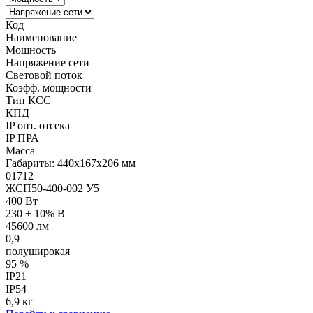
Код
Наименование
Мощность
Напряжение сети
Световой поток
Коэфф. мощности
Тип КСС
КПД
IP опт. отсека
IP ПРА
Масса
Габариты: 440x167x206 мм
01712
ЖСП50-400-002 У5
400 Вт
230 ± 10% В
45600 лм
0,9
полуширокая
95 %
IP21
IP54
6,9 кг