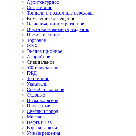
Архитектурное
Спортивное
Тоннели и подземные переходы
Внутреннее освещение
Офисно-административное
Образовательные учреждения
Промышленное
Торговое
ЖКХ
Экспозиционное
Аварийное
Специальное
УФ облучатели
РЖД
Тепличное
Указатели
СветоСигнальное
Судовые
Низковольтное
Проектные
Светлый город
Моссвет
Нефть и Газ
Взрывозащита
Умные решения