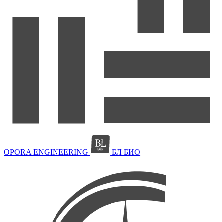
OPORA ENGINEERING
БЛ БИО