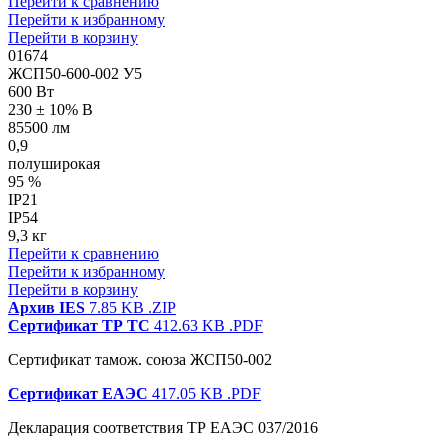
Перейти к сравнению
Перейти к избранному
Перейти в корзину
01674
ЖСП50-600-002 У5
600 Вт
230 ± 10% В
85500 лм
0,9
полуширокая
95 %
IP21
IP54
9,3 кг
Перейти к сравнению
Перейти к избранному
Перейти в корзину
Архив IES
7.85 KB
.ZIP
Сертификат ТР ТС
412.63 KB
.PDF
Сертификат тамож. союза ЖСП50-002
Сертификат ЕАЭС
417.05 KB
.PDF
Декларация соответствия ТР ЕАЭС 037/2016