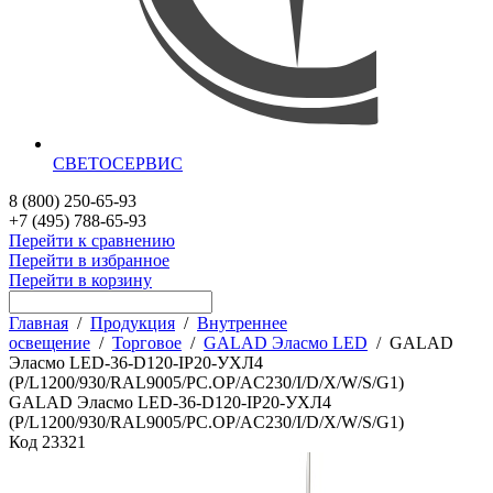
СВЕТОСЕРВИС
8 (800) 250-65-93
+7 (495) 788-65-93
Перейти к сравнению
Перейти в избранное
Перейти в корзину
Главная
/
Продукция
/
Внутреннее
освещение
/
Торговое
/
GALAD Эласмо LED
/
GALAD
Эласмо LED-36-D120-IP20-УХЛ4
(P/L1200/930/RAL9005/PC.OP/AC230/I/D/X/W/S/G1)
GALAD Эласмо LED-36-D120-IP20-УХЛ4
(P/L1200/930/RAL9005/PC.OP/AC230/I/D/X/W/S/G1)
Код
23321