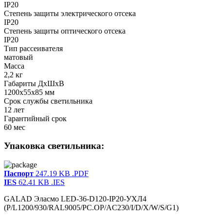
IP20
Степень защиты электрического отсека
IP20
Степень защиты оптического отсека
IP20
Тип рассеивателя
матовый
Масса
2,2 кг
Габариты ДхШхВ
1200x55x85 мм
Срок службы светильника
12 лет
Гарантийный срок
60 мес
Упаковка светильника:
Паспорт
247.19 KB
.PDF
IES
62.41 KB
.IES
GALAD Эласмо LED-36-D120-IP20-УХЛ4
(P/L1200/930/RAL9005/PC.OP/AC230/I/D/X/W/S/G1)