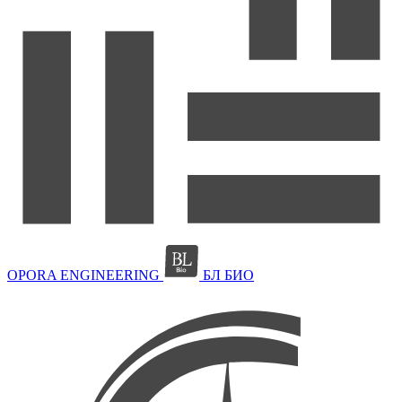
OPORA ENGINEERING
БЛ БИО