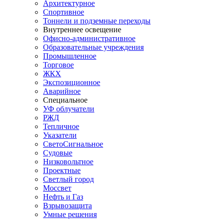
Архитектурное
Спортивное
Тоннели и подземные переходы
Внутреннее освещение
Офисно-административное
Образовательные учреждения
Промышленное
Торговое
ЖКХ
Экспозиционное
Аварийное
Специальное
УФ облучатели
РЖД
Тепличное
Указатели
СветоСигнальное
Судовые
Низковольтное
Проектные
Светлый город
Моссвет
Нефть и Газ
Взрывозащита
Умные решения