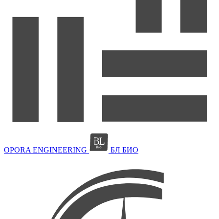
OPORA ENGINEERING
БЛ БИО