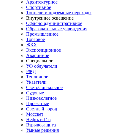
Архитектурное
Спортивное
Тоннели и подземные переходы
Внутреннее освещение
Офисно-административное
Образовательные учреждения
Промышленное
Торговое
ЖКХ
Экспозиционное
Аварийное
Специальное
УФ облучатели
РЖД
Тепличное
Указатели
СветоСигнальное
Судовые
Низковольтное
Проектные
Светлый город
Моссвет
Нефть и Газ
Взрывозащита
Умные решения