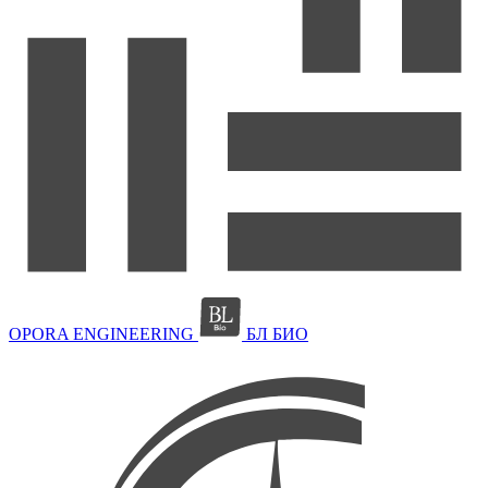
OPORA ENGINEERING
БЛ БИО