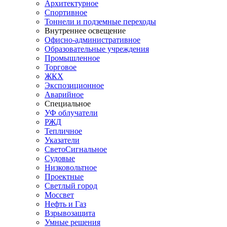
Архитектурное
Спортивное
Тоннели и подземные переходы
Внутреннее освещение
Офисно-административное
Образовательные учреждения
Промышленное
Торговое
ЖКХ
Экспозиционное
Аварийное
Специальное
УФ облучатели
РЖД
Тепличное
Указатели
СветоСигнальное
Судовые
Низковольтное
Проектные
Светлый город
Моссвет
Нефть и Газ
Взрывозащита
Умные решения