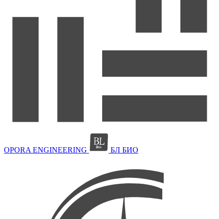
OPORA ENGINEERING
БЛ БИО