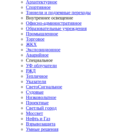
Архитектурное
Спортивное
Тоннели и подземные переходы
Внутреннее освещение
Офисно-административное
Образовательные учреждения
Промышленное
Торговое
ЖКХ
Экспозиционное
Аварийное
Специальное
УФ облучатели
РЖД
Тепличное
Указатели
СветоСигнальное
Судовые
Низковольтное
Проектные
Светлый город
Моссвет
Нефть и Газ
Взрывозащита
Умные решения