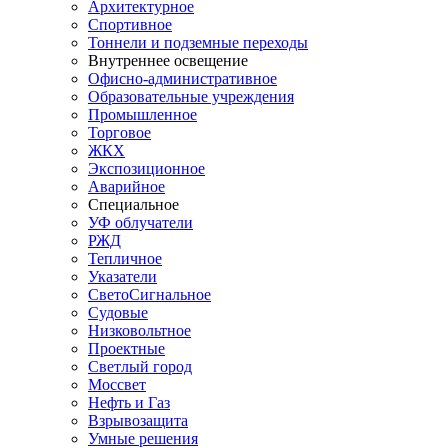
Архитектурное
Спортивное
Тоннели и подземные переходы
Внутреннее освещение
Офисно-административное
Образовательные учреждения
Промышленное
Торговое
ЖКХ
Экспозиционное
Аварийное
Специальное
УФ облучатели
РЖД
Тепличное
Указатели
СветоСигнальное
Судовые
Низковольтное
Проектные
Светлый город
Моссвет
Нефть и Газ
Взрывозащита
Умные решения