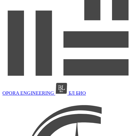
OPORA ENGINEERING
БЛ БИО