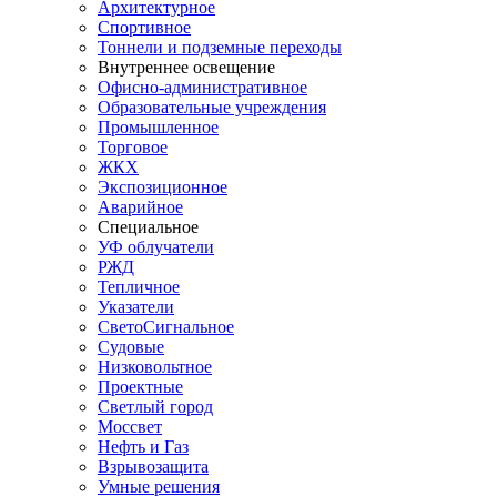
Архитектурное
Спортивное
Тоннели и подземные переходы
Внутреннее освещение
Офисно-административное
Образовательные учреждения
Промышленное
Торговое
ЖКХ
Экспозиционное
Аварийное
Специальное
УФ облучатели
РЖД
Тепличное
Указатели
СветоСигнальное
Судовые
Низковольтное
Проектные
Светлый город
Моссвет
Нефть и Газ
Взрывозащита
Умные решения