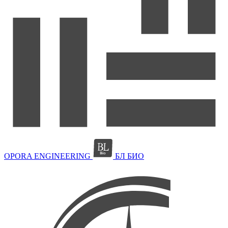
OPORA ENGINEERING
БЛ БИО